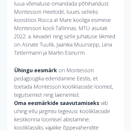
luua võimaluse omandada põhiharidust
Montessori meetodil, luues selleks
koostöös Rocca al Mare kooliga esimese
Montessori kooli Tallinnas. MTÜ asutati
2022. a. kevadel ning selle juhatuse liikmed
on Asnate Tuulik, Jaanika Müürsepp, Liina
Tettermann ja Martin Esinurm.
Ühingu eesmärk
on Montessori
pedagoogika edendamine Eestis, et
toetada Montessori kooliklasside loomist,
tegutsemist ning laienemist.
Oma eesmärkide saavutamiseks
viib
ühing ellu järgmisi tegevusi: kooliklasside
keskkonna loomisel abistamine;
kooliklassiks vajalike õppevahendite