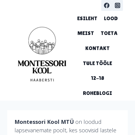
Skip
to
ESILEHT
LOOD
content
MEIST
TOETA
KONTAKT
TULE TÖÖLE
12-18
ROHEBLOGI
Montessori Kool MTÜ
on loodud
lapsevanemate poolt, kes soovisid lastele