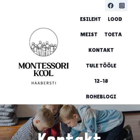
Skip
to
ESILEHT
LOOD
content
MEIST
TOETA
KONTAKT
TULE TÖÖLE
12-18
ROHEBLOGI
Kontakt